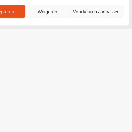
epteren
Weigeren
Voorkeuren aanpassen
gun Partner
list mag subsidieaanvragen
Begun. Kozijngoedkoper is officieel
kent dat uw investering gegarandeerd