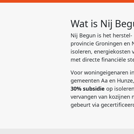
Wat is Nij Be
Nij Begun is het herste
provincie Groningen en 
isoleren, energiekosten 
met directe financiële st
Voor woningeigenaren i
gemeenten Aa en Hunze, 
30% subsidie
op isolere
vervangen van kozijnen m
gebeurt via gecertificee